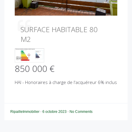
u
s
SURFACE HABITABLE 80
M2
850 000 €
HAI - Honoraires à charge de l'acquéreur 6% inclus
RipailleImmobilier
-
6 octobre 2023
-
No Comments