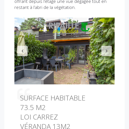
offrant depuis l’étage une vue dégagée tout en
restant à l’abri de la végétation.
P
N
r
e
e
x
v
t
i
o
u
s
SURFACE HABITABLE
73.5 M2
LOI CARREZ
VÉRANDA 13M2