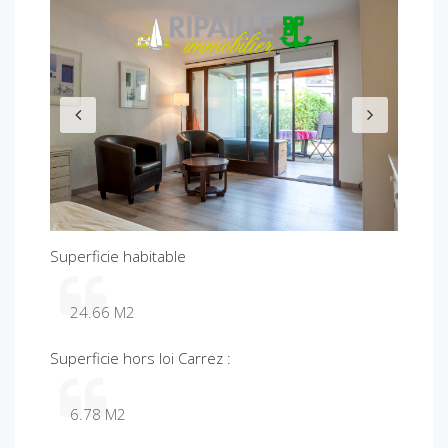
P
N
r
e
e
x
v
t
i
o
u
s
Superficie habitable
24.66 M2
Superficie hors loi Carrez :
6.78 M2