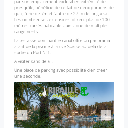
par son emplacement exclusif en extrémité de
presqu’île, bénéficie de ce fait de deux portions de
quai, l’une de 7m et l’autre de 27 m de longueur.
Les nombreuses extensions offrent plus de 100
mètres carrés habitables, ainsi que de multiples
rangements.
La terrasse dominant le canal offre un panorama
allant de la piscine à la rive Suisse au-delà de la
sortie du Port N°1.
A visiter sans délai !
Une place de parking avec possibilité d’en créer
une seconde.
P
N
r
e
e
x
v
t
i
o