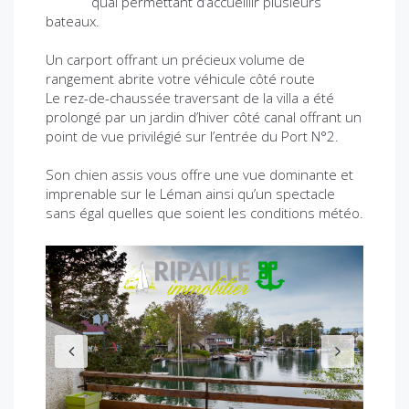
quai permettant d’accueillir plusieurs
bateaux.
Un carport offrant un précieux volume de
rangement abrite votre véhicule côté route
Le rez-de-chaussée traversant de la villa a été
prolongé par un jardin d’hiver côté canal offrant un
point de vue privilégié sur l’entrée du Port N°2.
Son chien assis vous offre une vue dominante et
imprenable sur le Léman ainsi qu’un spectacle
sans égal quelles que soient les conditions météo.
P
N
r
e
e
x
v
t
i
o