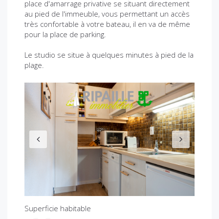
place d'amarrage privative se situant directement
au pied de l'immeuble, vous permettant un accès
très confortable à votre bateau, il en va de même
pour la place de parking.
Le studio se situe à quelques minutes à pied de la
plage.
P
N
r
e
e
x
v
t
i
o
u
s
Superficie habitable