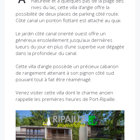
naturelle et à quelques pas de la plage des
rives du lac, cette villa d’angle offre la
possibilité de deux places de parking côté route.
Côté canal un ponton flottant est attaché au quai.
Le jardin côté canal orienté ouest offre un
généreux ensoleillement jusqu’aux dernières
lueurs du jour en plus d’une superbe vue dégagée
dans la profondeur du canal.
Cette villa d’angle possède un précieux cabanon
de rangement attenant à son pignon côté sud
pouvant tout à fait être réaménagé.
Venez visiter cette villa dont le charme ancien
rappelle les premières heures de Port-Ripaille.
P
N
r
e
e
x