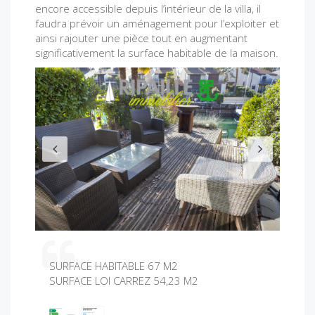
encore accessible depuis l’intérieur de la villa, il
faudra prévoir un aménagement pour l’exploiter et
ainsi rajouter une pièce tout en augmentant
significativement la surface habitable de la maison.
P
N
r
e
e
x
v
t
i
o
u
s
SURFACE HABITABLE 67 M2
SURFACE LOI CARREZ 54,23 M2