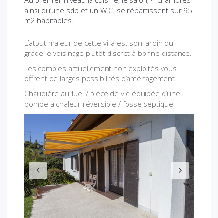
ainsi qu’une sdb et un W.C. se répartissent sur 95
m2 habitables.
L’atout majeur de cette villa est son jardin qui
grade le voisinage plutôt discret à bonne distance.
Les combles actuellement non exploités vous
offrent de larges possibilités d’aménagement.
Chaudière au fuel / pièce de vie équipée d’une
pompe à chaleur réversible / fosse septique
P
N
r
e
e
x
v
t
i
o
u
s