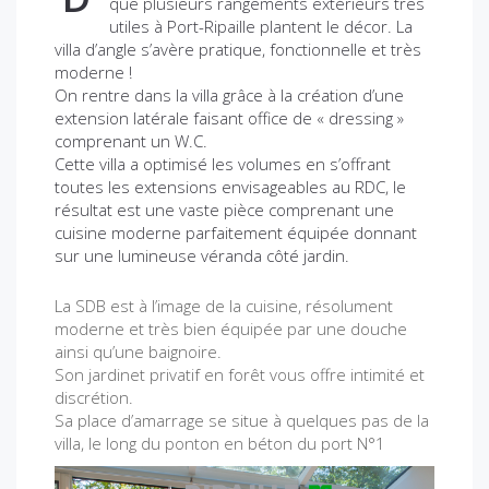
que plusieurs rangements extérieurs très
utiles à Port-Ripaille plantent le décor. La
villa d’angle s’avère pratique, fonctionnelle et très
moderne !
On rentre dans la villa grâce à la création d’une
extension latérale faisant office de « dressing »
comprenant un W.C.
Cette villa a optimisé les volumes en s’offrant
toutes les extensions envisageables au RDC, le
résultat est une vaste pièce comprenant une
cuisine moderne parfaitement équipée donnant
sur une lumineuse véranda côté jardin.
La SDB est à l’image de la cuisine, résolument
moderne et très bien équipée par une douche
ainsi qu’une baignoire.
Son jardinet privatif en forêt vous offre intimité et
discrétion.
Sa place d’amarrage se situe à quelques pas de la
villa, le long du ponton en béton du port N°1
P
N