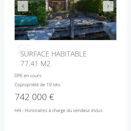
v
t
i
o
u
s
SURFACE HABITABLE
77.41 M2
DPE en cours
Copropriété de 19 lots
742 000 €
HAI - Honoraires à charge du vendeur inclus