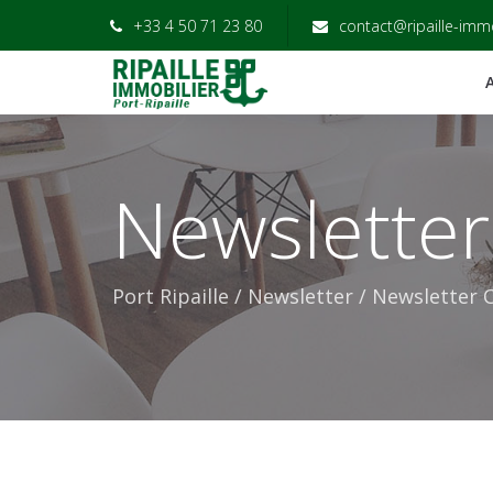
+33 4 50 71 23 80
contact@ripaille-imm
Newslette
Port Ripaille
/
Newsletter
/
Newsletter 