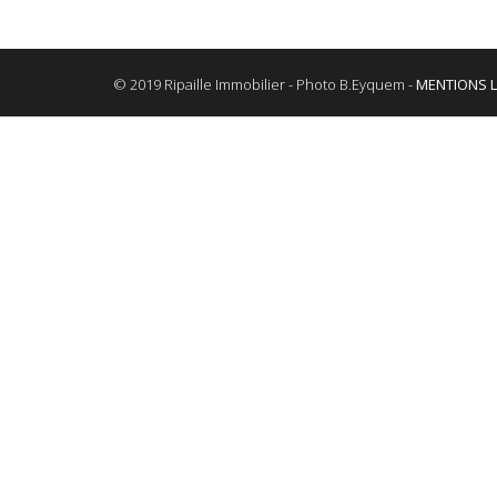
© 2019 Ripaille Immobilier - Photo B.Eyquem -
MENTIONS 