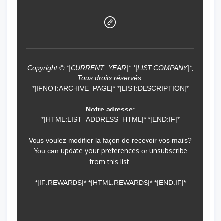
Copyright © *|CURRENT_YEAR|* *|LIST:COMPANY|*,
Tous droits réservés.
*|IFNOT:ARCHIVE_PAGE|* *|LIST:DESCRIPTION|*
Notre adresse:
*|HTML:LIST_ADDRESS_HTML|* *|END:IF|*
Vous voulez modifier la façon de recevoir vos mails?
update your preferences
unsubscribe
You can
or
from this list
.
*|IF:REWARDS|* *|HTML:REWARDS|* *|END:IF|*